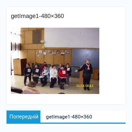
getImage1-480×360
Навігація
Попередній
Попередній
getImage1-480×360
записів
запис: