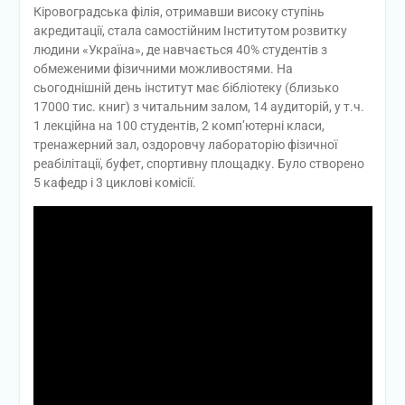
Кіровоградська філія, отримавши високу ступінь
акредитації, стала самостійним Інститутом розвитку
людини «Україна», де навчається 40% студентів з
обмеженими фізичними можливостями. На
сьогоднішній день інститут має бібліотеку (близько
17000 тис. книг) з читальним залом, 14 аудиторій, у т.ч.
1 лекційна на 100 студентів, 2 комп’ютерні класи,
тренажерний зал, оздоровчу лабораторію фізичної
реабілітації, буфет, спортивну площадку. Було створено
5 кафедр і 3 циклові комісії.