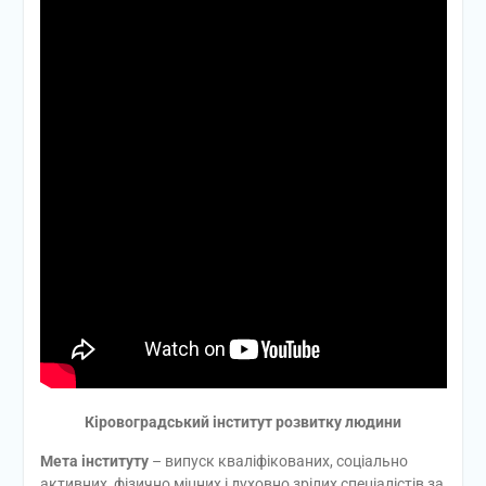
Кіровоградський інститут розвитку людини
Мета інституту
– випуск кваліфікованих, соціально
активних, фізично міцних і духовно зрілих спеціалістів за