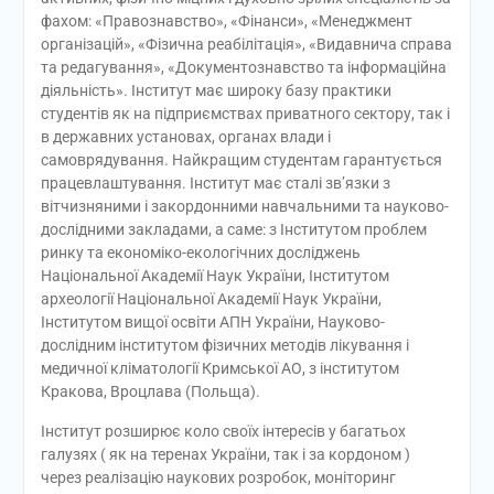
фахом: «Правознавство», «Фінанси», «Менеджмент
організацій», «Фізична реабілітація», «Видавнича справа
та редагування», «Документознавство та інформаційна
діяльність». Інститут має широку базу практики
студентів як на підприємствах приватного сектору, так і
в державних установах, органах влади і
самоврядування. Найкращим студентам гарантується
працевлаштування. Інститут має сталі зв’язки з
вітчизняними і закордонними навчальними та науково-
дослідними закладами, а саме: з Інститутом проблем
ринку та економіко-екологічних досліджень
Національної Академії Наук України, Інститутом
археології Національної Академії Наук України,
Інститутом вищої освіти АПН України, Науково-
дослідним інститутом фізичних методів лікування і
медичної кліматології Кримської АО, з інститутом
Кракова, Вроцлава (Польща).
Інститут розширює коло своїх інтересів у багатьох
галузях ( як на теренах України, так і за кордоном )
через реалізацію наукових розробок, моніторинг