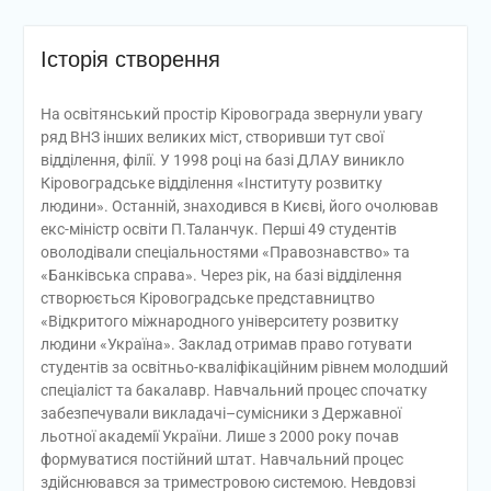
Історія створення
На освітянський простір Кіровограда звернули увагу
ряд ВНЗ інших великих міст, створивши тут свої
відділення, філії. У 1998 році на базі ДЛАУ виникло
Кіровоградське відділення «Інституту розвитку
людини». Останній, знаходився в Києві, його очолював
екс-міністр освіти П.Таланчук.
Перші 49 студентів
оволодівали спеціальностями «Правознавство» та
«Банківська справа». Через рік, на базі відділення
створюється Кіровоградське представництво
«Відкритого міжнародного університету розвитку
людини «Україна». Заклад отримав право готувати
студентів за освітньо-кваліфікаційним рівнем молодший
спеціаліст та бакалавр. Навчальний процес спочатку
забезпечували викладачі–сумісники з Державної
льотної академії України. Лише з 2000 року почав
формуватися постійний штат. Навчальний процес
здійснювався за триместровою системою. Невдовзі