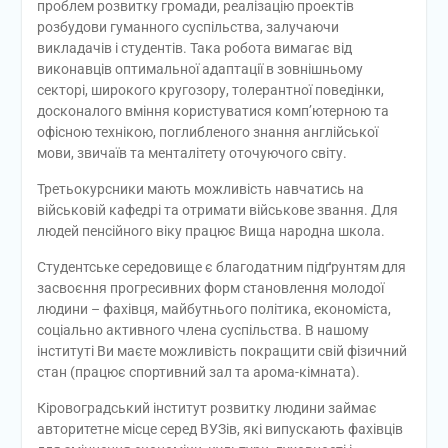
проблем розвитку громади, реалізацію проектів
розбудови гуманного суспільства, залучаючи
викладачів і студентів. Така робота вимагає від
виконавців оптимальної адаптації в зовнішньому
секторі, широкого кругозору, толерантної поведінки,
досконалого вміння користуватися комп’ютерною та
офісною технікою, поглибленого знання англійської
мови, звичаїв та менталітету оточуючого світу.
Третьокурсники мають можливість навчатись на
військовій кафедрі та отримати військове звання. Для
людей пенсійного віку працює Вища народна школа.
Студентське середовище є благодатним підґрунтям для
засвоєння прогресивних форм становлення молодої
людини – фахівця, майбутнього політика, економіста,
соціально активного члена суспільства. В нашому
інституті Ви маєте можливість покращити свій фізичний
стан (працює спортивний зал та арома-кімната).
Кіровоградський інститут розвитку людини займає
авторитетне місце серед ВУЗів, які випускають фахівців