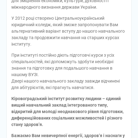
для зміцнення економіки, культури, духовності і
міжнародного визнання держави України.
У 2012 році створено Центральноукраїнський
юридичний коледж, який зможе запропонувати Вам
альтернативний варіант вступу до нашого навчального
закладу та продовжити навчання на старших курсах
інституту.
При інституті постійно діють підготовчі курси з усіх
спеціальностей, які допоможуть здобути необхідні
знання та підготовку для подальшого навчання в
нашому ВУЗІ.
Двері нашого навчального закладу завжди відчинені
для абітурієнтів, які прагнуть навчатися.
Кіровоградський інститут розвитку людини – єдиний
вищий навчальний заклад інтегрованого типу,
відкритий для молоді неоднакового рівня підготовки,
диференційованих соціальних можливостей і різного
стану здоров’я.
Бажаємо Вам невичерпної енергії, здоров’я і наснаги у