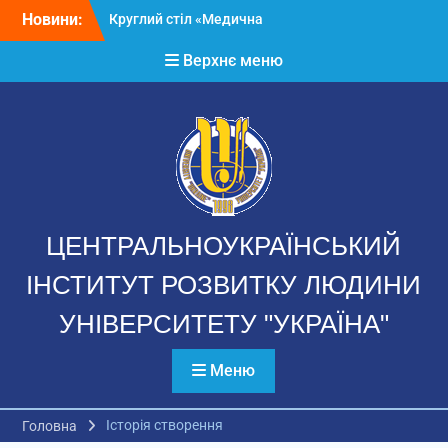
Перейти
Новини:
Круглий стіл «Медична
до
реформа в Україні» в
вмісту
Верхнє меню
Кіровоградському
інституті розвитку
людини
І Всеукраїнська науково
практична конференція
«ЗДОРОВ’Я І
СУСПІЛЬСТВО»
Екскурсія до музею АТО
ЦЕНТРАЛЬНОУКРАЇНСЬКИЙ
ІНСТИТУТ РОЗВИТКУ ЛЮДИНИ
УНІВЕРСИТЕТУ "УКРАЇНА"
Меню
Історія створення
Головна