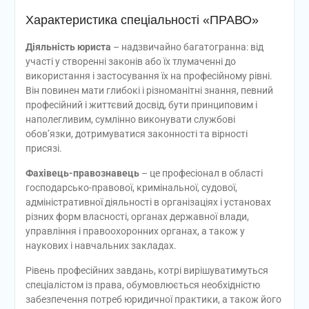
Характеристика спеціальності «ПРАВО»
Діяльність юриста
– надзвичайно багатогранна: від
участі у створенні законів або їх тлумаченні до
використання і застосування їх на професійному рівні.
Він повинен мати глибокі і різноманітні знання, певний
професійний і життєвий досвід, бути принциповим і
наполегливим, сумлінно виконувати службові
обов’язки, дотримуватися законності та вірності
присязі.
Фахівець-правознавець
– це професіонал в області
господарсько-правової, кримінальної, судової,
адміністративної діяльності в організаціях і установах
різних форм власності, органах державної влади,
управління і правоохоронних органах, а також у
наукових і навчальних закладах.
Рівень професійних завдань, котрі вирішуватимуться
спеціалістом із права, обумовлюється необхідністю
забезпечення потреб юридичної практики, а також його