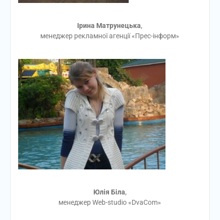
Ірина Матрунецька
,
менеджер рекламної агенції «Прес-інформ»
Юлія Біла
,
менеджер Web-studio «DvaCom»