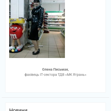
Олена Письмак
,
фахівець ІТ-сектора ТДВ «МК Ятрань»
Новини